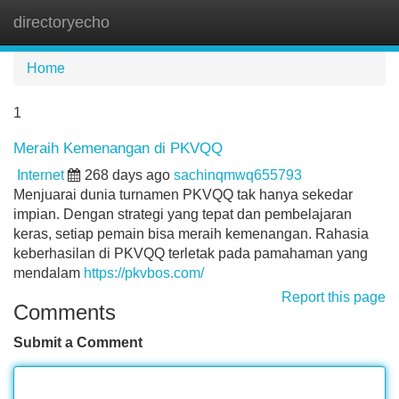
directoryecho
Tog
navi
Home
1
Meraih Kemenangan di PKVQQ
Internet
268 days ago
sachinqmwq655793
Menjuarai dunia turnamen PKVQQ tak hanya sekedar
impian. Dengan strategi yang tepat dan pembelajaran
keras, setiap pemain bisa meraih kemenangan. Rahasia
keberhasilan di PKVQQ terletak pada pamahaman yang
mendalam
https://pkvbos.com/
Report this page
Comments
Submit a Comment