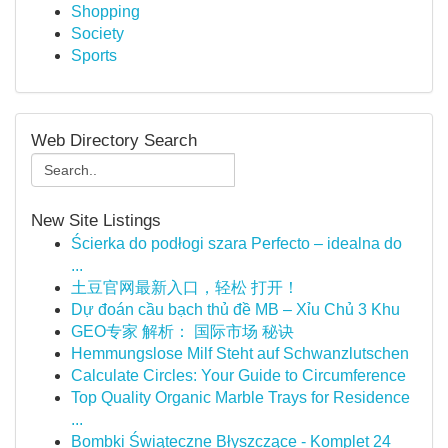
Shopping
Society
Sports
Web Directory Search
New Site Listings
Ścierka do podłogi szara Perfecto – idealna do
...
土豆官网最新入口，轻松 打开！
Dự đoán cầu bạch thủ đề MB – Xỉu Chủ 3 Khu
GEO专家 解析： 国际市场 秘诀
Hemmungslose Milf Steht auf Schwanzlutschen
Calculate Circles: Your Guide to Circumference
Top Quality Organic Marble Trays for Residence
...
Bombki Świąteczne Błyszczące - Komplet 24