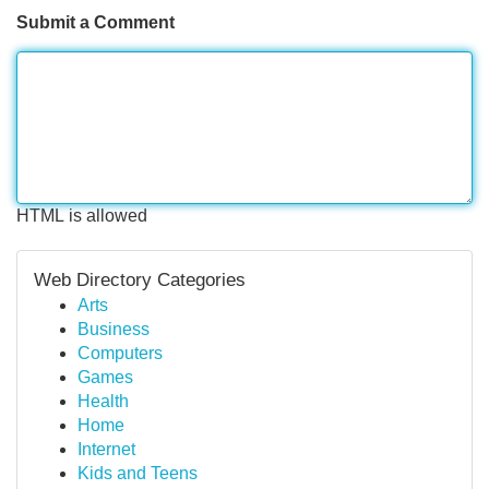
Submit a Comment
HTML is allowed
Web Directory Categories
Arts
Business
Computers
Games
Health
Home
Internet
Kids and Teens