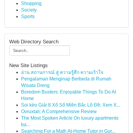
Shopping
Society
Sports
Web Directory Search
New Site Listings
อ่าน สถานการณ์ สู่ ความรู้สึก ความเร้าใจ
Pengalaman Menginap Berbeda di Rumah
Wisata Dieng
Boredom Busters: Enjoyable Things To Do At
Home
Soi kèo Giải 8 Xổ Số Miền Bắc Lô Đề: Xem X...
Ovruxtali: A Comprehensive Review
The Most Spoken Article On luxury apartments
ba...
Searching For a Math At-Home Tutor in Gur...