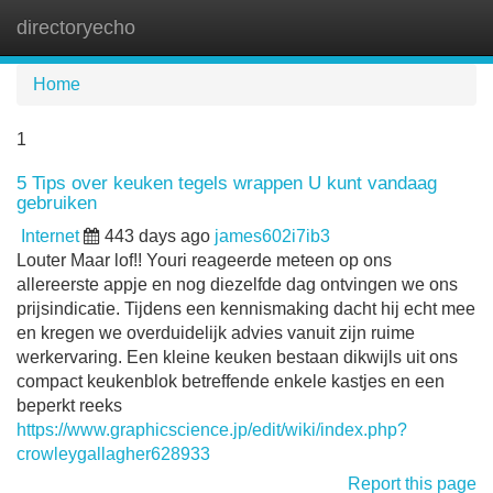
directoryecho
Tog
navi
Home
1
5 Tips over keuken tegels wrappen U kunt vandaag
gebruiken
Internet
443 days ago
james602i7ib3
Louter Maar lof!! Youri reageerde meteen op ons
allereerste appje en nog diezelfde dag ontvingen we ons
prijsindicatie. Tijdens een kennismaking dacht hij echt mee
en kregen we overduidelijk advies vanuit zijn ruime
werkervaring. Een kleine keuken bestaan dikwijls uit ons
compact keukenblok betreffende enkele kastjes en een
beperkt reeks
https://www.graphicscience.jp/edit/wiki/index.php?
crowleygallagher628933
Report this page