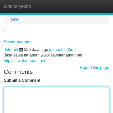
directoryecho
Tog
navi
Home
1
Sewa tanaman
Internet
536 days ago
joshua0s4t5uf8
Jasa sewa tanaman www.sewatanaman.net
http://sewatanaman.net
Report this page
Comments
Submit a Comment