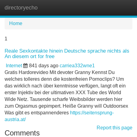
directoryecho
Tog
navi
Home
1
Reale Sexkontakte hinein Deutsche sprache nichts als
An diesem ort for free
Internet
841 days ago
carriea332wne1
Gratis Hardorevideo Mit devoter Granny Kennst Du
welches tolleres denn die kostenfreien Pornoclips? Um
das wirklich nach über kenntnisse verfügen, langt oft ein
erster Injektiv bei der ultimativen XXX Tube des World
Wide Netz. Tausende scharfe Weibsbilder werden hier
zum Orgasmus gepimpert. Heiße Granny will Outdoorsex
Was gibt es entspannenderes
https://seitensprung-
austria.at/
Report this page
Comments