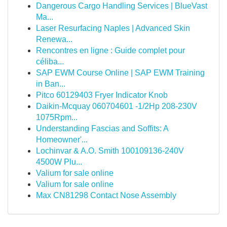
Dangerous Cargo Handling Services | BlueVast
Ma...
Laser Resurfacing Naples | Advanced Skin
Renewa...
Rencontres en ligne : Guide complet pour
céliba...
SAP EWM Course Online | SAP EWM Training
in Ban...
Pitco 60129403 Fryer Indicator Knob
Daikin-Mcquay 060704601 -1/2Hp 208-230V
1075Rpm...
Understanding Fascias and Soffits: A
Homeowner'...
Lochinvar & A.O. Smith 100109136-240V
4500W Plu...
Valium for sale online
Valium for sale online
Max CN81298 Contact Nose Assembly