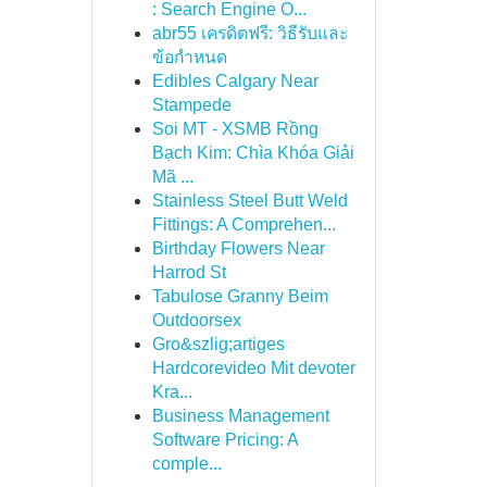
: Search Engine O...
abr55 เครดิตฟรี: วิธีรับและ
ข้อกำหนด
Edibles Calgary Near
Stampede
Soi MT - XSMB Rồng
Bạch Kim: Chìa Khóa Giải
Mã ...
Stainless Steel Butt Weld
Fittings: A Comprehen...
Birthday Flowers Near
Harrod St
Tabulose Granny Beim
Outdoorsex
Gro&szlig;artiges
Hardcorevideo Mit devoter
Kra...
Business Management
Software Pricing: A
comple...