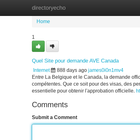
directoryecho
Home
New Site Listings
Add Site
Home
1
Quel Site pour demande AVE Canada
Internet
888 days ago
james0i0n1mv4
Entre La Belgique et le Canada, la demande officie
compétentes. Que ce soit pour des visas, des per
essentielle pour obtenir l'approbation officielle.
h
Comments
Submit a Comment