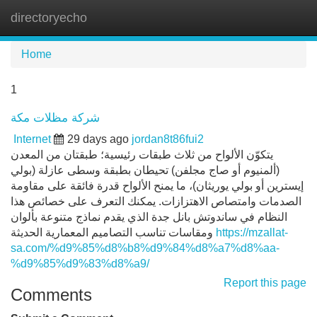
directoryecho
Tog
navi
Home
1
شركة مظلات مكة
Internet
29 days ago
jordan8t86fui2
يتكوّن الألواح من ثلاث طبقات رئيسية؛ طبقتان من المعدن
(ألمنيوم أو صاج مجلفن) تحيطان بطبقة وسطى عازلة (بولي
إيسترين أو بولي يوريثان)، ما يمنح الألواح قدرة فائقة على مقاومة
الصدمات وامتصاص الاهتزازات. يمكنك التعرف على خصائص هذا
النظام في ساندوتش بانل جدة الذي يقدم نماذج متنوعة بألوان
ومقاسات تناسب التصاميم المعمارية الحديثة
https://mzallat-
sa.com/%d9%85%d8%b8%d9%84%d8%a7%d8%aa-
%d9%85%d9%83%d8%a9/
Report this page
Comments