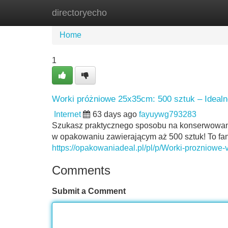
directoryecho
Home
New Site Listings
Add Site
Home
1
Worki próżniowe 25x35cm: 500 sztuk – Ideal
Internet
63 days ago
fayuywg793283
Szukasz praktycznego sposobu na konserwowani
w opakowaniu zawierającym aż 500 sztuk! To fan
https://opakowaniadeal.pl/pl/p/Worki-prozniow
Comments
Submit a Comment