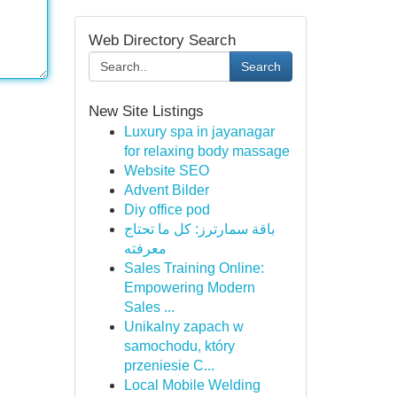
Web Directory Search
Search
New Site Listings
Luxury spa in jayanagar
for relaxing body massage
Website SEO
Advent Bilder
Diy office pod
باقة سمارترز: كل ما تحتاج
معرفته
Sales Training Online:
Empowering Modern
Sales ...
Unikalny zapach w
samochodu, który
przeniesie C...
Local Mobile Welding