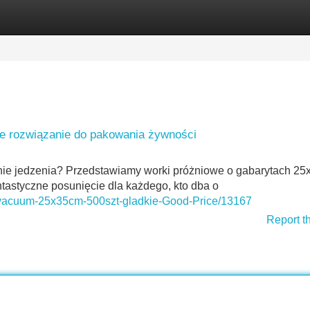
Categories
Register
Login
ne rozwiązanie do pakowania żywności
e jedzenia? Przedstawiamy worki próżniowe o gabarytach 25
tastyczne posunięcie dla każdego, kto dba o
e-vacuum-25x35cm-500szt-gladkie-Good-Price/13167
Report t