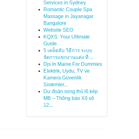
Services in Sydney
Romantic Couple Spa
Massage in Jayanagar
Bangalore
Website SEO
KQXS: Your Ultimate
Guide
5 เคล็ดลับ วิธีการ ระบบ
จัดการแขกงานแต่ง ที่ ...
Djs In Maine For Dummies
Elektrik, Uydu, TV ve
Kamera Güvenlik
Sistemler...
Dự đoán song thủ lô kép
MB – Thông báo Xổ số
12...